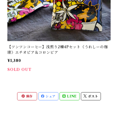
【ツンツンコーヒー】浅煎り2種4Pセット《うれしーの珈
琲》エチオピア＆コロンビア
¥1,380
SOLD OUT
保存
シェア
LINE
ポスト